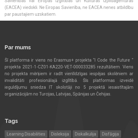
Savienības vai Eiropas Izglītības un Kultūras izpildaģentūras
(EACEA) viedokli. Ne Eiropas Savienība, ne EACEA nenes atbildību
par paustajiem uzskatiem.
Par mums
Šī platforma ir viens no Erasmus+ projekta "I Code the Future "
projekta 2021-1-CZ01-KA220-VET-000033285 rezultātiem. Viens
no projekta mērķiem ir radīt vienlīdzīgas iespējas skolēniem ar
invaliditāti profesionālajā izglītībā. Šīs platformas izveidē
ieguldījumu sniedza IT skolotāji no 5 projektā iesaistītajām
organizācijām no Turcijas, Latvijas, Spānijas un Čehijas.
Tags
Learning Disabilities
Disleksija
Diskalkulija
Disfāgija