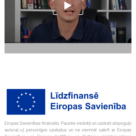
Eiropas Savienības finansēts. Paustie viedokļi un uzskati atspoguļo
autora(-u) personīgos uzskatus un ne vienmēr sakrīt ar Eiropas